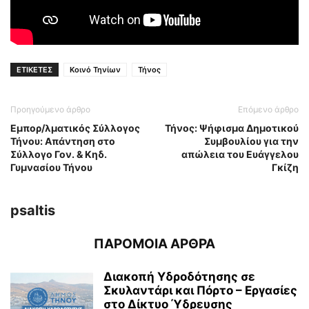
ΕΤΙΚΕΤΕΣ
Κοινό Τηνίων
Τήνος
Προηγούμενο άρθρο
Επόμενο άρθρο
Εμπορ/λματικός Σύλλογος
Τήνος: Ψήφισμα Δημοτικού
Τήνου: Απάντηση στο
Συμβουλίου για την
Σύλλογο Γον. & Κηδ.
απώλεια του Ευάγγελου
Γυμνασίου Τήνου
Γκίζη
psaltis
ΠΑΡΟΜΟΙΑ ΑΡΘΡΑ
Διακοπή Υδροδότησης σε
Σκυλαντάρι και Πόρτο – Εργασίες
στο Δίκτυο Ύδρευσης