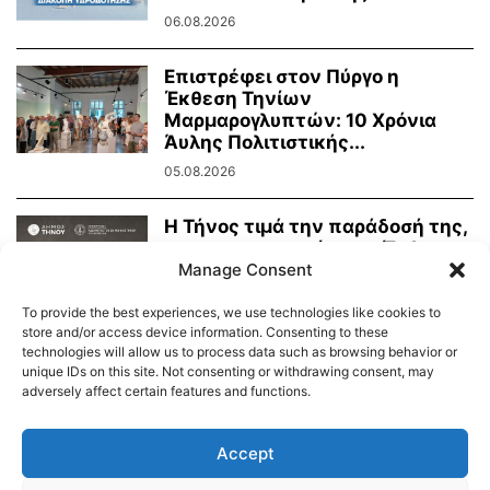
06.08.2026
Επιστρέφει στον Πύργο η
Έκθεση Τηνίων
Μαρμαρογλυπτών: 10 Χρόνια
Άυλης Πολιτιστικής...
05.08.2026
Η Τήνος τιμά την παράδοσή της,
τη μαρμαροτεχνία της. Έκθεση
Manage Consent
Τήνιων...
31.07.2026
To provide the best experiences, we use technologies like cookies to
store and/or access device information. Consenting to these
technologies will allow us to process data such as browsing behavior or
unique IDs on this site. Not consenting or withdrawing consent, may
adversely affect certain features and functions.
Διαύγεια – Δήμου Τήνου
Δημοτικό Λιμενικό Ταμείο Τήνου – Άνδρου
Εορτολόγιο
Accept