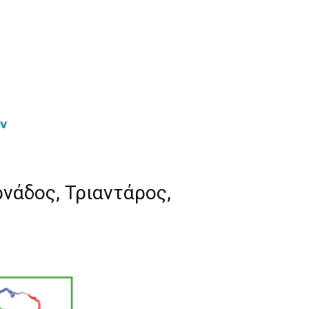
ων
νάδος, Τριαντάρος,