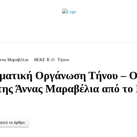
ητικά
Αρθρογραφία
Χωριά
Agenda
Podcas
ννα Μαραβέλια
ΚΚΕ Κ.Ο. Τήνου
ατική Οργάνωση Τήνου – 
ης Άννας Μαραβέλια από το 
αυτό το άρθρο