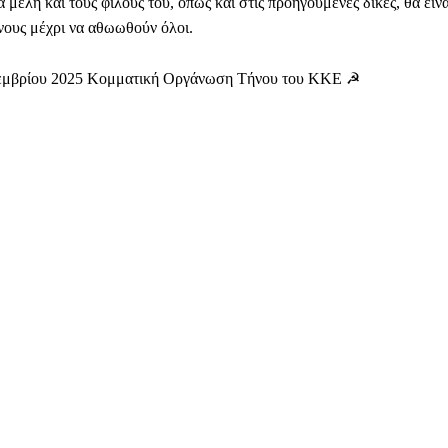
μέλη και τους φίλους του, όπως και στις προηγούμενες δίκες, θα είνα
ους μέχρι να αθωωθούν όλοι.
κεμβρίου 2025 Κομματική Οργάνωση Τήνου του ΚΚΕ ☭