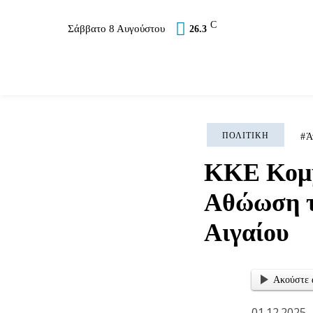
C
Σάββατο 8 Αυγούστου
26.3
Επικαιρότητα
Σύλλογοι
Εκκλησία
Αθλ
ΠΟΛΙΤΙΚΉ
Ά
ΚΚΕ Κομμ
Αθώωση τ
Αιγαίου
Ακούστε 
01.12.2025