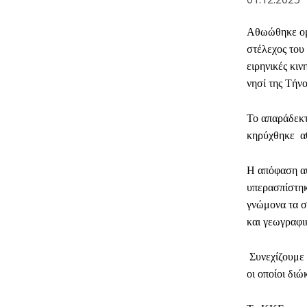
Αθωώθηκε ομό
στέλεχος του
ειρηνικές κι
νησί της Τήνο
Το απαράδεκτ
κηρύχθηκε αθ
Η απόφαση αυ
υπερασπίστηκ
γνώμονα τα σ
και γεωγραφι
Συνεχίζουμε 
οι οποίοι διώ