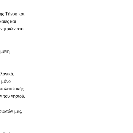
ης Τήνου και
αιες και
ννητριών στο
ύμενη
λογικά,
ε μόνο
πολιτιστικής
ν του νησιού.
ριωτών μας,