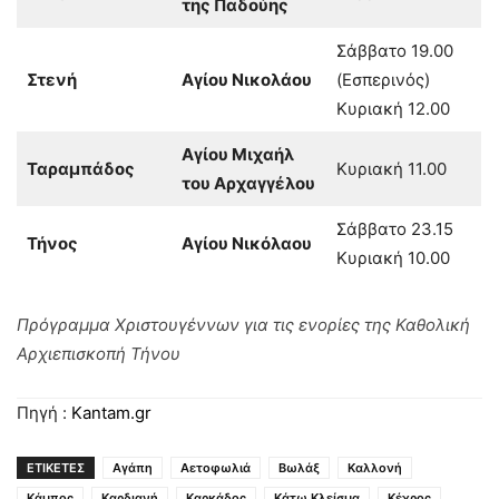
της Παδούης
Σάββατο 19.00
Στενή
Αγίου Νικολάου
(Εσπερινός)
Κυριακή 12.00
Αγίου Μιχαήλ
Ταραμπάδος
Κυριακή 11.00
του Αρχαγγέλου
Σάββατο 23.15
Τήνος
Αγίου Νικόλαου
Κυριακή 10.00
Πρόγραμμα Χριστουγέννων για τις ενορίες της Καθολική
Αρχιεπισκοπή Τήνου
Πηγή :
Kantam.gr
ΕΤΙΚΕΤΕΣ
Αγάπη
Αετοφωλιά
Βωλάξ
Καλλονή
Κάμπος
Καρδιανή
Καρκάδος
Κάτω Κλείσμα
Κέχρος