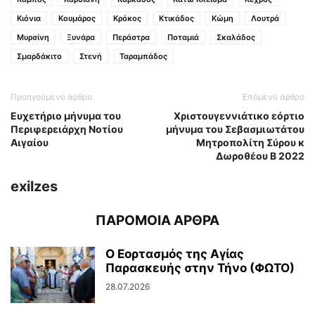
Κιόνια
Κουμάρος
Κρόκος
Κτικάδος
Κώμη
Λουτρά
Μυρσίνη
Ξυνάρα
Περάστρα
Ποταμιά
Σκαλάδος
Σμαρδάκιτο
Στενή
Ταραμπάδος
Προηγούμενο άρθρο
Επόμενο άρθρο
Ευχετήριο μήνυμα του
Χριστουγεννιάτικο εόρτιο
Περιφερειάρχη Νοτίου
μήνυμα του Σεβασμιωτάτου
Αιγαίου
Μητροπολίτη Σύρου κ
Δωροθέου Β 2022
exilzes
ΠΑΡΟΜΟΙΑ ΑΡΘΡΑ
Ο Εορτασμός της Αγίας
Παρασκευής στην Τήνο (ΦΩΤΟ)
28.07.2026