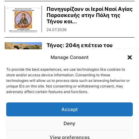
Πανηγυρίζουν οι Ιεροί Ναοί Αγίας
Παρασκευής στην Πόλη της
Τήνου και...
24.07.2026
Τήνος: 204η επέτειο του
Οράματος της Αγίας Πελαγίας
Manage Consent
24.07.2026
To provide the best experiences, we use technologies like cookies to
store and/or access device information. Consenting to these
technologies will allow us to process data such as browsing behavior or
unique IDs on this site. Not consenting or withdrawing consent, may
adversely affect certain features and functions.
Διαύγεια – Δήμου Τήνου
Δημοτικό Λιμενικό Ταμείο Τήνου – Άνδρου
Εορτολόγιο
Accept
Tinos Island Live Webcamera
Χάρτης Πλοίων
Deny
© 2026
View preferences