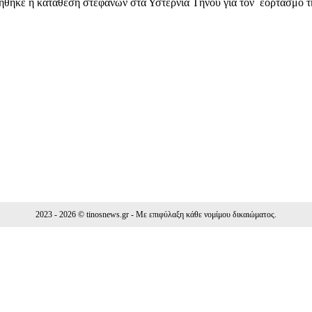
θηκε η κατάθεση στεφάνων στα Υστέρνια Τήνου για τον εορτασμό τ
Facebook
WhatsApp
Viber
ΙΟ
2023 - 2026 © tinosnews.gr - Με επιφύλαξη κάθε νομίμου δικαιώματος.