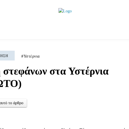
ητικά
Αρθρογραφία
Χωριά
Agenda
Podcas
ΚΗΣΗ
Υστέρνια
 στεφάνων στα Υστέρνια
ΩΤΟ)
αυτό το άρθρο