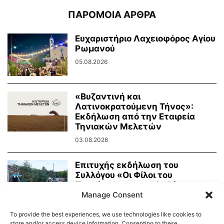
ΠΑΡΟΜΟΙΑ ΑΡΘΡΑ
Ευχαριστήριο Λαχειοφόρος Αγίου
Ρωμανού
05.08.2026
«Βυζαντινή και
Λατινοκρατούμενη Τήνος»:
Εκδήλωση από την Εταιρεία
Τηνιακών Μελετών
03.08.2026
Επιτυχής εκδήλωση του
Συλλόγου «Οι Φίλοι του
Πρασίνου» με κουκλοθέατρο
και...
Manage Consent
02.08.2026
To provide the best experiences, we use technologies like cookies to
store and/or access device information. Consenting to these