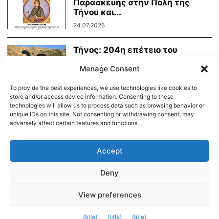
Παρασκευής στην Πόλη της
Τήνου και...
24.07.2026
Τήνος: 204η επέτειο του
Οράματος της Αγίας Πελαγίας
Manage Consent
24.07.2026
To provide the best experiences, we use technologies like cookies to
store and/or access device information. Consenting to these
technologies will allow us to process data such as browsing behavior or
unique IDs on this site. Not consenting or withdrawing consent, may
adversely affect certain features and functions.
Διαύγεια – Δήμου Τήνου
Δημοτικό Λιμενικό Ταμείο Τήνου – Άνδρου
Εορτολόγιο
Accept
Tinos Island Live Webcamera
Χάρτης Πλοίων
Deny
© 2026
View preferences
Exit mobile version
{title}
{title}
{title}