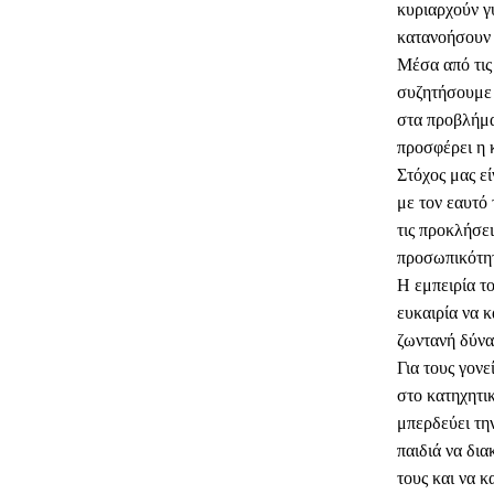
κυριαρχούν γύ
κατανοήσουν τ
Μέσα από τις
συζητήσουμε 
στα προβλήμα
προσφέρει η 
Στόχος μας εί
με τον εαυτό 
τις προκλήσει
προσωπικότητ
Η εμπειρία το
ευκαιρία να κ
ζωντανή δύνα
Για τους γονε
στο κατηχητι
μπερδεύει τη
παιδιά να δια
τους και να 