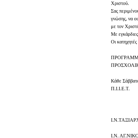
Χριστού.
Σας περιμένου
γνώσης, να ο
με τον Χριστ
Με εγκάρδιες
Οι κατηχητές 
ΠΡΟΓΡΑΜ
ΠΡΟΣΧΟΛΙ
Κάθε Σάββατο
Π.Ι.Ι.Ε.Τ.
Ι.Ν.ΤΑΞΙΑΡΧ
Ι.Ν. ΑΓ.ΝΙΚΟ