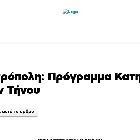
ητικά
Αρθρογραφία
Χωριά
Agenda
Podcas
τρόπολη: Πρόγραμμα Κατ
ν Τήνου
 αυτό το άρθρο