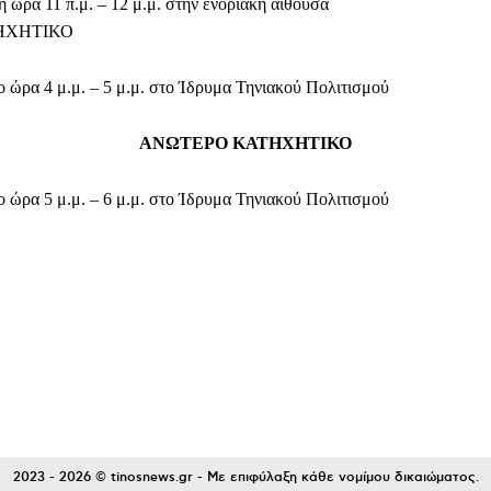
 ώρα 11 π.μ. – 12 μ.μ. στην ενοριακή αίθουσα
ΗΧΗΤΙΚΟ
 ώρα 4 μ.μ. – 5 μ.μ. στο Ίδρυμα Τηνιακού Πολιτισμού
ΑΝΩΤΕΡΟ ΚΑΤΗΧΗΤΙΚΟ
 ώρα 5 μ.μ. – 6 μ.μ. στο Ίδρυμα Τηνιακού Πολιτισμού
Facebook
WhatsApp
Viber
ΙΟ
2023 - 2026 © tinosnews.gr - Με επιφύλαξη κάθε νομίμου δικαιώματος.