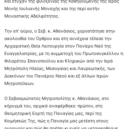
και έτυχαν της φιλοξενίας της Καθηγουμένης της Ιεράς
Μονής Ιουλιανής Μοναχής και της περί αυτήν
Μοναστικής Αδελφότητας.
Την επ’ αύριο, ο Σεβ. κ. Αθανάσιος, χοροστάτησε στην
ακολουθία του Όρθρου και στη συνέχεια τέλεσε την
Αρχιερατική Θεία Λειτουργία στον Πανίερο Ναό της
Ευαγγελιστρίας, με τη συμμετοχή του Πρωτοσυγκέλλου π.
Φιλαρέτου Σπανοπούλου και Κληρικών από την Ιερά
Μητρόπολη Ηλείας, Μεσογαίας και Λαυρεωτικής, των
Διακόνων του Πανιέρου Ναού και εξ άλλων Ιερών
Μητροπόλεων.
Ο Σεβασμιώτατος Μητροπολίτης κ. Αθανάσιος, στο
κήρυγμά του, αρχικά αναφέρθηκε: πρώτον, στη
Θεομητορική Εορτή της Παναγίας μας, περί της
Κοιμήσεώς Της, πώς η Παναγία μας μετέστη στους
ουρανούς και πώς θα πρέπει κι εμείς να μεταφερθούμε