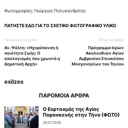
Φωτογραφίες: Γεώργιος Πολυκανδρίτης
ΠΑΤΗΣΤΕ ΕΔΩ ΓΙΑ ΤΟ ΣΧΕΤΙΚΟ ΦΩΤΟΓΡΑΦΙΚΟ ΥΛΙΚΟ
Προηγούμενο άρθρο
Επόμενο άρθρο
Αν. Ψάλτη: «Ηχορύπανση ή
Πρόγραμμα Ιερών
ποιότητα ζωής; Ο
Ακολουθιών Αγίου
απολογισμός που χρωστά η
Αμβροσίου Επισκόπου
Δημοτική Αρχή»
Μοσχονησίων του Τηνίου
exilzes
ΠΑΡΟΜΟΙΑ ΑΡΘΡΑ
Ο Εορτασμός της Αγίας
Παρασκευής στην Τήνο (ΦΩΤΟ)
28.07.2026