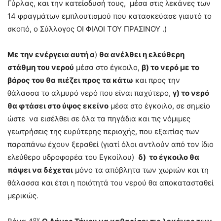
Γύρλας, και την κατείσδυσή τους, μέσα στις λεκάνες των
14 φραγμάτων εμπλουτισμού που κατασκεύασε γιαυτό το
σκοπό, ο Σύλλογος ΟΙ ΦΙΛΟΙ ΤΟΥ ΠΡΑΣΙΝΟΥ .)
Με την ενέργεια αυτή α
)
θα ανέλθει η ελεύθερη
στάθμη του νερού
μέσα στο έγκοιλο,
β) το νερό με το
βάρος του θα πιέζει προς τα κάτω
και προς την
θάλασσα το αλμυρό νερό που είναι παχύτερο,
γ) το νερό
θα φτάσει στο ύψος εκείνο
μέσα στο έγκοιλο, σε σημείο
ώστε να εισέλθει σε όλα τα πηγάδια και τις νόμιμες
γεωτρήσεις της ευρύτερης περιοχής, που εξαιτίας των
παραπάνω έχουν ξεραθεί (γιατί όλοι αντλούν από τον ίδιο
ελεύθερο υδροφορέα του Εγκοίλου)
δ) το έγκοιλο θα
πάψει να δέχεται
μόνο τα απόβλητα των χωριών και τη
θάλασσα και έτσι η ποιότητά του νερού θα αποκατασταθεί
μερικώς.
ον