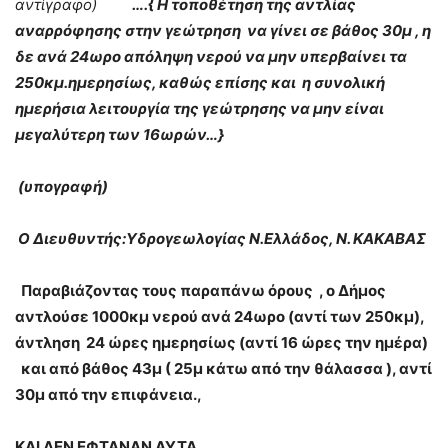
αντίγραφο)
….{ Η τοποθέτηση της αντλίας
αναρρόφησης στην γεώτρηση να γίνει σε βάθος 30μ , η
δε ανά 24ωρο απόληψη νερού να μην υπερβαίνει τα
250κμ.ημερησίως, καθώς επίσης και η συνολική
ημερήσια λειτουργία της γεώτρησης να μην είναι
μεγαλύτερη των 16ωρών…}
(υπογραφή)
Ο Διευθυντής:Υδρογεωλογίας
Ν.Ελλάδος, Ν. ΚΑΚΑΒΑΣ
Παραβιάζοντας τους παραπάνω όρους , ο Δήμος
αντλούσε 1000κμ νερού ανά 24ωρο (αντί των 250κμ),
άντληση 24 ώρες ημερησίως (αντί 16 ώρες την ημέρα)
και από βάθος 43μ ( 25μ κάτω από την θάλασσα ), αντί
30μ από την επιφάνεια.,
ΚΑΙ ΔΕΝ ΕΦΤΑΝΑΝ ΑΥΤΑ