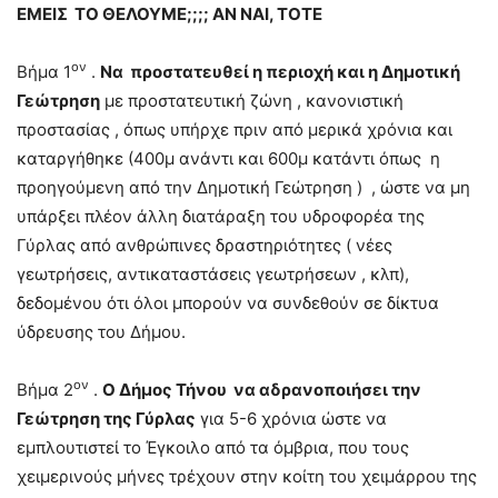
ΕΜΕΙΣ ΤΟ ΘΕΛΟΥΜΕ;;;; ΑΝ ΝΑΙ, ΤΟΤΕ
ον
Βήμα 1
.
Να προστατευθεί η περιοχή και η Δημοτική
Γεώτρηση
με προστατευτική ζώνη , κανονιστική
προστασίας , όπως υπήρχε πριν από μερικά χρόνια και
καταργήθηκε (400μ ανάντι και 600μ κατάντι όπως η
προηγούμενη από την Δημοτική Γεώτρηση ) , ώστε να μη
υπάρξει πλέον άλλη διατάραξη του υδροφορέα της
Γύρλας από ανθρώπινες δραστηριότητες ( νέες
γεωτρήσεις, αντικαταστάσεις γεωτρήσεων , κλπ),
δεδομένου ότι όλοι μπορούν να συνδεθούν σε δίκτυα
ύδρευσης του Δήμου.
ον
Βήμα 2
.
Ο Δήμος Τήνου να αδρανοποιήσει την
Γεώτρηση της Γύρλας
για 5-6 χρόνια ώστε να
εμπλουτιστεί το Έγκοιλο από τα όμβρια, που τους
χειμερινούς μήνες τρέχουν στην κοίτη του χειμάρρου της