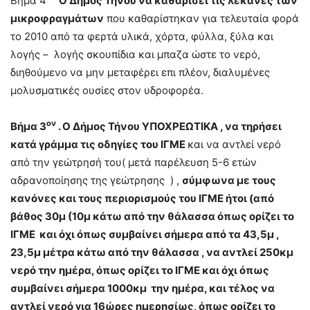
Βήμα 4
Ο Δήμος Τήνου να καθαρίσει τις λεκάνες των
μικροφραγμάτων
που καθαρίστηκαν για τελευταία φορά
το 2010 από τα φερτά υλικά, χόρτα, φύλλα, ξύλα και
λογής – λογής σκουπίδια και μπαζα ώστε το νερό,
διηθούμενο να μην μεταφέρει επι πλέον, διαλυμένες
μολυσματικές ουσίες στον υδροφορέα.
ον
Βήμα 3
. Ο Δήμος Τήνου ΥΠΟΧΡΕΩΤΙΚΑ , να τηρήσει
κατά γράμμα τις οδηγίες του ΙΓΜΕ
και να αντλεί νερό
από την γεώτρησή του( μετά παρέλευση 5-6 ετών
αδρανοποίησης της γεώτρησης ) ,
σύμφωνα με τους
κανόνες και τους περιορισμούς του ΙΓΜΕ ήτοι (από
βάθος 30μ (10μ κάτω από την θάλασσα όπως ορίζει το
ΙΓΜΕ και όχι όπως συμβαίνει σήμερα από τα 43,5μ ,
23,5μ μέτρα κάτω από την θάλασσα , να αντλεί 250κμ
νερό την ημέρα, όπως ορίζει το ΙΓΜΕ και όχι όπως
συμβαίνει σήμερα 1000κμ την ημέρα, και τέλος να
αντλεί νερό για 16ώρες ημερησίως, όπως ορίζει το