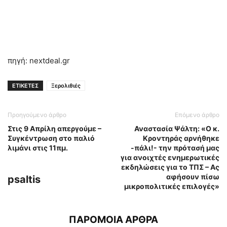
πηγή: nextdeal.gr
ΕΤΙΚΕΤΕΣ
Ξερολιθιές
Προηγούμενο άρθρο
Επόμενο άρθρο
Στις 9 Απρίλη απεργούμε –
Αναστασία Ψάλτη: «Ο κ.
Συγκέντρωση στο παλιό
Κροντηράς αρνήθηκε
λιμάνι στις 11πμ.
-πάλι!- την πρότασή μας
για ανοιχτές ενημερωτικές
εκδηλώσεις για το ΤΠΣ – Ας
αφήσουν πίσω
psaltis
μικροπολιτικές επιλογές»
ΠΑΡΟΜΟΙΑ ΑΡΘΡΑ