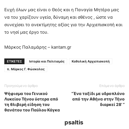
Ευχή όλων μας είναι ο Θεός και η Παναγία Μητέρα μας
να του χαρίζουν υγεία, δύναμη και σθένος , ώστε να
συνεχίσει το ανεκτίμητης αξίας για την Αρχιεπισκοπή και
το νησί μας έργο του.
Μάρκος Παλαμάρης – kantam.gr
ΕΤΙΚΕΤΕΣ
Ιστορία και Πολιτισμός
Καθολική Αρχιεπισκοπή
π. Μάρκος Γ. Φώσκολος
Προηγούμενο άρθρο
Επόμενο άρθρο
Ψήφισμα του Γενικού
“Ένα ταξίδι με υδροπλάνο
Λυκείου Τήνου ύστερα από
από την Αθήνα στην Τήνο
τη θλιβερή είδηση του
διαρκεί 28’ “
θανάτου του Παύλου Κάγκα
psaltis