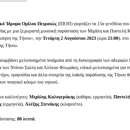
ικό Ίδρυμα Ομίλου Πειραιώς
(ΠΙΟΠ) γιορτάζει τα 15α γενέθλια το
ας με μια ξεχωριστή μουσική παράσταση των Μιχάλη και Παντελή 
ποίηση της Τήνου», την
Τετάρτη 2 Αυγούστου 2023
(ώρα
21:00
), στ
ης Τήνου.
ιλαμβάνει μελοποιημένα ποιήματα από τη δισκογραφία των αδερφών
α των Ντίνου Σιώτη και Αλέκου Φλωράκη, ειδικά μελοποιημένα για τ
τίχοι, τραγούδια και άλλα στοιχεία της λαϊκής παράδοσης της Τήνου 
τον ποιητικό κόσμο του νησιού.
οι καλλιτέχνες:
Μιχάλης Καλογεράκης
(κιθάρα, ερμηνεία),
Παντελ
ς
(ερμηνεία),
Αλέξης Στενάκης
(κλαρινέτο).
ράστασης:
80 λεπτά
.