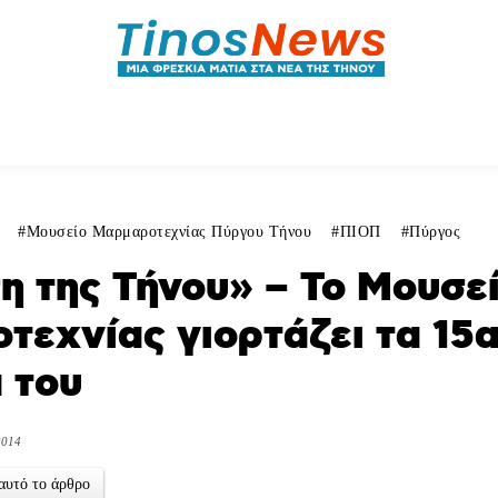
ητικά
Αρθρογραφία
Χωριά
Agenda
Podcas
Μουσείο Μαρμαροτεχνίας Πύργου Τήνου
ΠΙΟΠ
Πύργος
η της Τήνου» – Το Μουσε
τεχνίας γιορτάζει τα 15
ά του
2014
αυτό το άρθρο