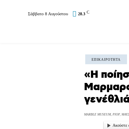
C
Σάββατο 8 Αυγούστου
28.3
Επικαιρότητα
Σύλλογοι
Εκκλησία
Αθλ
ΕΠΙΚΑΙΡΌΤΗΤΑ
«Η ποίησ
Μαρμαρο
γενέθλι
MARBLE MUSEUM, PIOP, MAY
Ακούστε 