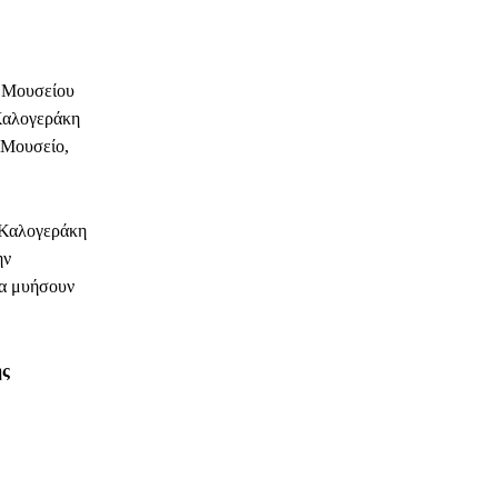
υ Μουσείου
Καλογεράκη
ο Μουσείο,
 Καλογεράκη
ην
θα μυήσουν
ής