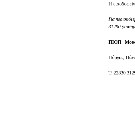
Η είσοδος εί
Για περισσότε
31290 (καθημε
ΠΙΟΠ
|
Μουσ
Πύργος, Πάν
Τ: 22830 312
ΜΕΡΊΔ