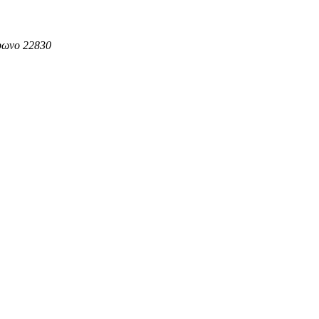
έφωνο 22830
ΗΛΕΚΤΡΟΝΙΚΗ ΔΙΕΥΘΥΝΣΗ
Copy URL