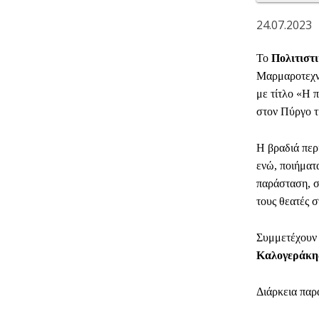
24.07.2023
Το
Πολιτιστ
Μαρμαροτεχνί
με τίτλο «Η 
στον Πύργο τ
Η βραδιά περ
ενώ, ποιήματ
παράσταση, σ
τους θεατές σ
Συμμετέχουν 
Καλογεράκη
Διάρκεια πα