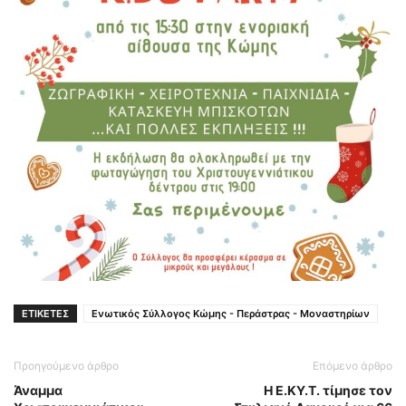
ΕΤΙΚΕΤΕΣ
Ενωτικός Σύλλογος Κώμης - Περάστρας - Μοναστηρίων
Προηγούμενο άρθρο
Επόμενο άρθρο
Άναμμα
Η Ε.ΚΥ.Τ. τίμησε τον