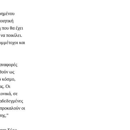
ηρημένου
οιητική
 που θα έχει
να ποικίλει.
υμμέτοχοι και
 αναφορές
θούν ως
ό κόσμο,
ας. Οι
ονικά, σε
ραδεδεγμένες
 προκαλούν οι
σης.”