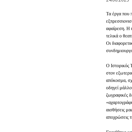
Τα έργα που 
εξπρεσσιονισ
αφαίρεση. Η κ
τελικά ο θεατ
Οι διαφορετικ
συνδημιουργο
Ο Ιστορικός 
στον εξωτερι
απόκοσμα, σχ
οδηγεί μάλλον
ζωγραφικές δ
«αχαρτογράφη
αισθήσεις μας
αποχρώσεις τ