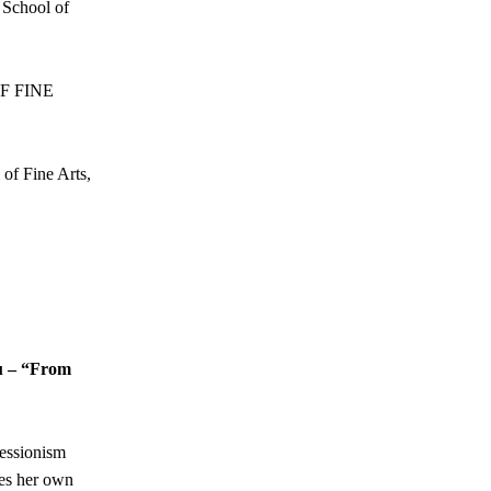
 School of
F FINE
f Fine Arts,
u – “From
ressionism
ves her own