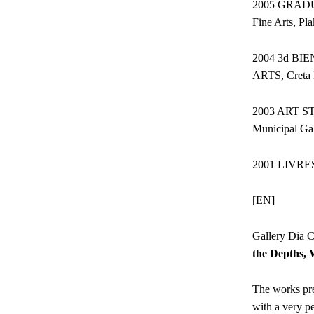
2005 GRADUAT
Fine Arts, Pl
2004 3d B
ARTS, Creta 
2003 ART STU
Municipal Gal
2001 LIVRES
[EN]
Gallery Dia C
the Depths,
The works pre
with a very pe