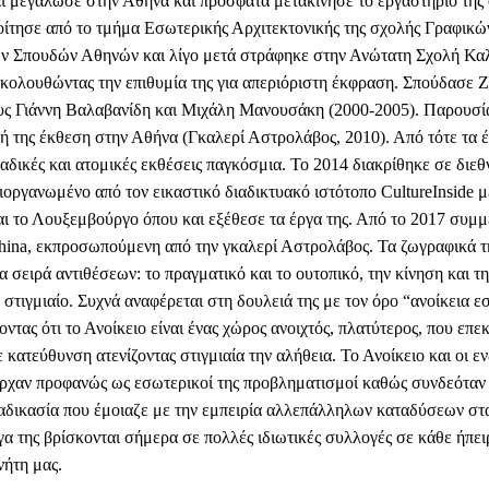
ι μεγάλωσε στην Αθήνα και πρόσφατα μετακίνησε το εργαστήριο της 
ίτησε από το τμήμα Εσωτερικής Αρχιτεκτονικής της σχολής Γραφικώ
ών Σπουδών Αθηνών και λίγο μετά στράφηκε στην Ανώτατη Σχολή Κ
ακολουθώντας την επιθυμία της για απεριόριστη έκφραση. Σπούδασε 
υς Γιάννη Βαλαβανίδη και Μιχάλη Μανουσάκη (2000-2005). Παρουσί
ή της έκθεση στην Αθήνα (Γκαλερί Αστρολάβος, 2010). Από τότε τα έ
αδικές και ατομικές εκθέσεις παγκόσμια. Το 2014 διακρίθηκε σε διεθ
ιοργανωμένο από τον εικαστικό διαδικτυακό ιστότοπο CultureInside μ
ι το Λουξεμβούργο όπου και εξέθεσε τα έργα της. Από το 2017 συμμ
thina, εκπροσωπούμενη από την γκαλερί Αστρολάβος. Τα ζωγραφικά τ
α σειρά αντιθέσεων: το πραγματικό και το ουτοπικό, την κίνηση και τη
 στιγμιαίο. Συχνά αναφέρεται στη δουλειά της με τον όρο “ανοίκεια 
οντας ότι το Ανοίκειο είναι ένας χώρος ανοιχτός, πλατύτερος, που επεκ
 κατεύθυνση ατενίζοντας στιγμιαία την αλήθεια. Το Ανοίκειο και οι ενδ
ρχαν προφανώς ως εσωτερικοί της προβληματισμοί καθώς συνδεόταν 
αδικασία που έμοιαζε με την εμπειρία αλλεπάλληλων καταδύσεων στ
α της βρίσκονται σήμερα σε πολλές ιδιωτικές συλλογές σε κάθε ήπει
νήτη μας.