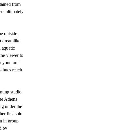
btained from
rs ultimately
he outside
t dreamlike,
n aquatic
 the viewer to
 beyond our
s hues reach
nting studio
the Athens
ing under the
r first solo
n in group
d by