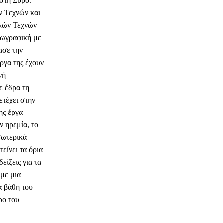
στη Σύρο.
ν Τεχνών και
αλών Τεχνών
Ζωγραφική με
ασε την
ργα της έχουν
νή
ε έδρα τη
ετέχει στην
ης έργα
ν ηρεμία, το
εσωτερικά
τείνει τα όρια
είξεις για τα
με μια
α βάθη του
ρο του