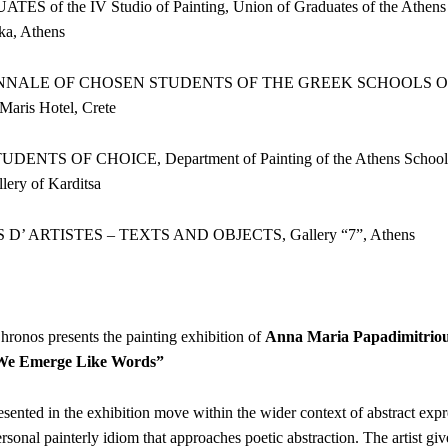
ES of the IV Studio of Painting, Union of Graduates of the Athens
aka, Athens
IENNALE OF CHOSEN STUDENTS OF THE GREEK SCHOOLS O
Maris Hotel, Crete
DENTS OF CHOICE, Department of Painting of the Athens School o
lery of Karditsa
 D’ ARTISTES – TEXTS AND OBJECTS, Gallery “7”, Athens
hronos presents the painting exhibition of
Anna Maria Papadimitrio
 We Emerge Like Words”
sented in the exhibition move within the wider context of abstract exp
rsonal painterly idiom that approaches poetic abstraction. The artist gi