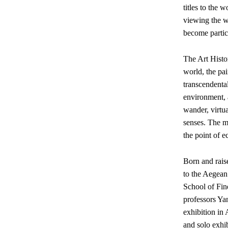
titles to the 
viewing the w
become partic
The Art Histo
world, the pa
transcendental
environment, a
wander, virtua
senses. The m
the point of e
Born and rais
to the Aegean 
School of Fine
professors Ya
exhibition in
and solo exhi