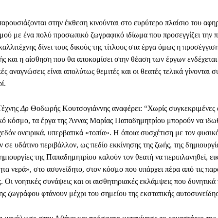
παρουσιάζονται στην έκθεση κινούνται στο ευρύτερο πλαίσιο του αφ
μού με ένα πολύ προσωπικό ζωγραφικό ιδίωμα που προσεγγίζει την π
αλλιτέχνης δίνει τους δικούς της τίτλους στα έργα όμως η προσέγγιση
ής και η αίσθηση που θα αποκομίσει στην θέαση των έργων ενδέχεται 
ές αναγνώσεις είναι απολύτως θεμιτές και οι θεατές τελικά γίνονται σ
ί.
Τέχνης
Δρ
Θοδωρής Κουτσογιάννης αναφέρει: “Χωρίς συγκεκριμένες
κό κόσμο, τα έργα της Άννας Μαρίας Παπαδημητρίου μπορούν να ιδω
εδόν ονειρικά, υπερβατικά «τοπία». Η όποια συσχέτιση με τον φυσικ
 σε υδάτινο περιβάλλον, ως πεδίο εκκίνησης της ζωής, της δημιουργί
ημιουργίες της Παπαδημητρίου καλούν τον θεατή να περιπλανηθεί, εικ
τα νερά», στο ασυνείδητο, στον κόσμο που υπάρχει πέρα από τις πα
. Οι νοητικές συνάψεις και οι αισθητηριακές εκλάμψεις που δυνητικά
ης ζωγράφου φτάνουν μέχρι του σημείου της εκστατικής αυτοσυνείδη