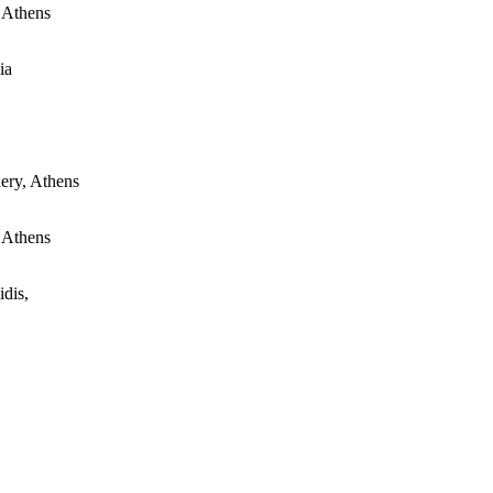
 Athens
ia
ery, Athens
 Athens
dis,