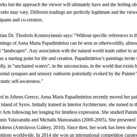
works but the approach the viewer will ultimately have and the feeling o
orks may vary. Different readings are perfectly legitimate and the viewe
ipants and co-creators.
rian Dr. Thodoris Koutsoyiannis says: “Without specific references to t
intings of Anna Maria Papadimitriou can be seen as otherworldly, almos
 “landscapes”. Any association with the natural world leads rather to a
s a starting point for life and creation. Papadimitriou’s paintings invite
lly, in “uncharted waters”, in the unconscious, in the world that exists
ental synapses and sensory outbursts potentially evoked by the Painter’
cstatic self-awareness.”
ed in Athens Greece, Anna Maria Papadimitriou recently moved her pai
island of Syros. Initially trained in Interior Architecture, she turned to 
 Arts following her longing for limitless expression. She studied Paint
nnis Valavanidis and Michalis Manousakis (2000-2005). She presented he
 Athens (Astrolavos Gallery, 2010). Since then, her work has been show
bitions worldwide. In 2014 she won an international competition curate