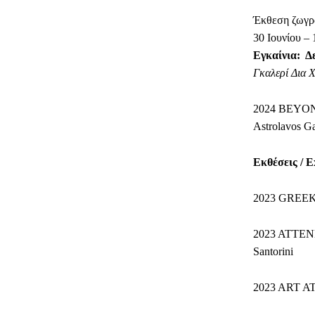
Έκθεση ζωγρ
30 Ιουνίου –
Εγκαίνια: Δε
Γκαλερί Δια 
2024 BEYON
Astrolavos Ga
Εκθέσεις
/ E
2023 GREEK
2023 ATTENDI
Santorini
2023 ART ATH