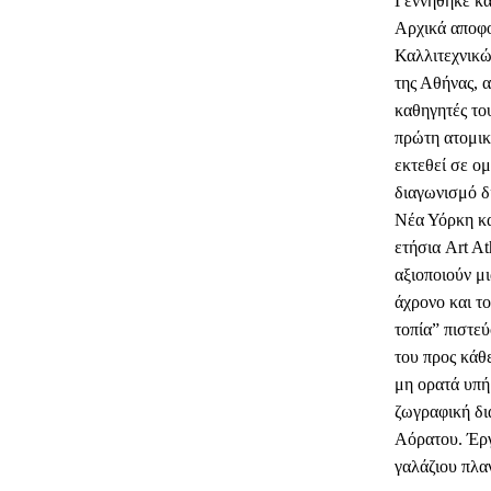
Γεννήθηκε κα
Αρχικά αποφο
Καλλιτεχνικ
της Αθήνας, 
καθηγητές το
πρώτη ατομικ
εκτεθεί σε ομ
διαγωνισμό δ
Νέα Υόρκη κα
ετήσια Art A
αξιοποιούν μι
άχρονο και το
τοπία” πιστεύ
του προς κάθε
μη ορατά υπή
ζωγραφική δι
Αόρατου. Έργ
γαλάζιου πλα