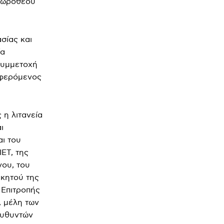
 Δωροθέου
σίας και
ία
συμμετοχή
αφερόμενος
η λιτανεία
ι
αι του
ΕΤ, της
νου, του
ικητού της
 Επιτροπής
, μέλη των
ευθυντών