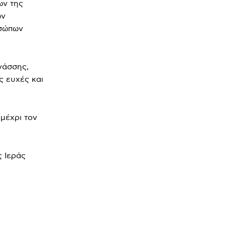
ων της
ών
οσώπων
νάσσης,
ς ευχές και
μέχρι τον
ς Ιεράς