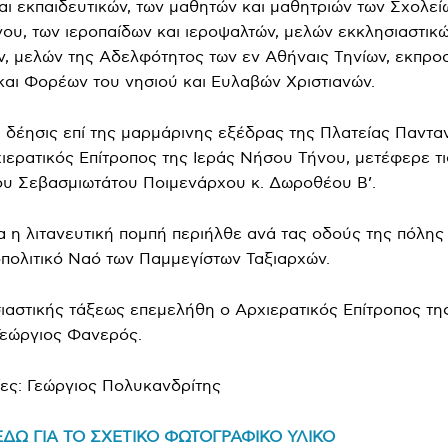
αι εκπαιδευτικών, των μαθητών και μαθητριών των Σχολεί
ου, των ιεροπαίδων και ιεροψαλτών, μελών εκκλησιαστικ
, μελών της Αδελφότητος των εν Αθήναις Τηνίων, εκπρ
αι Φορέων του νησιού και Ευλαβών Χριστιανών.
δέησις επί της μαρμάρινης εξέδρας της Πλατείας Παντα
ιερατικός Επίτροπος της Ιεράς Νήσου Τήνου, μετέφερε τι
ου Σεβασμιωτάτου Ποιμενάρχου κ. Δωροθέου Β’.
α η λιτανευτική πομπή περιήλθε ανά τας οδούς της πόλης 
πολιτικό Ναό των Παμμεγίστων Ταξιαρχών.
ιαστικής τάξεως επεμελήθη ο Αρχιερατικός Επίτροπος τη
Γεώργιος Φανερός.
ες: Γεώργιος Πολυκανδρίτης
ΔΩ ΓΙΑ ΤΟ ΣΧΕΤΙΚΟ ΦΩΤΟΓΡΑΦΙΚΟ ΥΛΙΚΟ