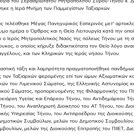
ογία του Σεβασμιωτάτου Μητροπολίτου Σύρου-Τήνου κ.
θηκε η Ιερά Μνήμη των Παμμεγίστων Ταξιαρχών.
ς τελέσθηκε Μέγας Πανηγυρικός Εσπερινός μετ’ αρτοκλα
υμο ημέρα ο Όρθρος και η Θεία Λειτουργία κατά την οπο
ι ο Ιερός Μητροπολιτικός Ναός της πόλεως Τήνου με τη 
ρυκος, ο οποίος κήρυξε διδακτικότατα τον Θείο λόγο αν
γγέλους, και των Κληρικών της Ιεράς νήσου Τήνου.
αστική τάξη και λαμπρότητα πραγματοποιήθηκε πανδήμως 
ς των Ταξιαρχών φερομένης επί των ώμων Αξιωματικών κα
κών του Λιμενικού Σώματος, της Ελληνικής Αστυνομίας κ
κού Σώματος, προπορευομένης της Φιλαρμονικής του ΠΙΙ
ρειάρχη Υγείας και Επάρχου Τήνου, του Αντιδημάρχου Τή
Τήνου, του Αναπληρωτή Διοικητού του ΑΤ Τήνου, του Διο
κής Υπηρεσίας Τήνου, του Αντιπροέδρου της Διοικούσης
 Δημοτικών Συμβούλων, μελών του Δημοτικού Συμβουλίου
μβουλίων, μελών της Διοικούσης Επιτροπής του ΠΙΙΕΤ, Δι