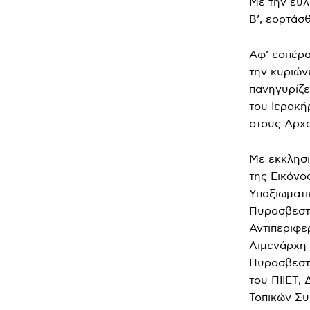
Με την ευλ
Β’, εορτάσ
Αφ’ εσπέρα
την κυριών
πανηγυρίζε
του Ιεροκή
στους Αρχα
Με εκκλησι
της Εικόνο
Υπαξιωματι
Πυροσβεστι
Αντιπεριφε
Λιμενάρχη 
Πυροσβεστι
του ΠΙΙΕΤ,
Τοπικών Συ