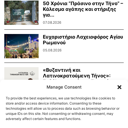
50 Χρόνια “Πράσινο στην Τήνο” –
Κάλεσμα αγάπης και στήριξης
για...
07.08.2026
Ευχαριστήριο Λαχειοφόρος Αγίου
Ρωμανού
05.08.2026
«Βυζαντινή και
Λατινοκρατούμενη Τήνος»:
Εκδήλωση από την Εταιρεία
Manage Consent
Τηνιακών Μελετών
03.08.2026
To provide the best experiences, we use technologies like cookies to
store and/or access device information. Consenting to these
technologies will allow us to process data such as browsing behavior or
unique IDs on this site. Not consenting or withdrawing consent, may
adversely affect certain features and functions.
Διαύγεια – Δήμου Τήνου