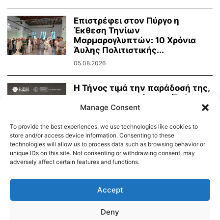
Επιστρέφει στον Πύργο η
Έκθεση Τηνίων
Μαρμαρογλυπτών: 10 Χρόνια
Άυλης Πολιτιστικής...
05.08.2026
Η Τήνος τιμά την παράδοσή της,
τη μαρμαροτεχνία της. Έκθεση
Τήνιων...
Manage Consent
31.07.2026
To provide the best experiences, we use technologies like cookies to
store and/or access device information. Consenting to these
technologies will allow us to process data such as browsing behavior or
unique IDs on this site. Not consenting or withdrawing consent, may
adversely affect certain features and functions.
Διαύγεια – Δήμου Τήνου
Δημοτικό Λιμενικό Ταμείο Τήνου – Άνδρου
Εορτολόγιο
Accept
Tinos Island Live Webcamera
Χάρτης Πλοίων
Deny