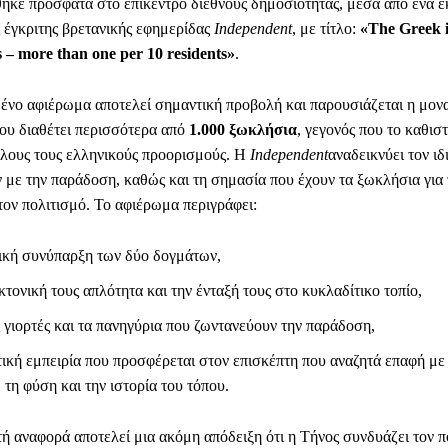
ηκε πρόσφατα στο επίκεντρο διεθνούς δημοσιότητας, μέσα από ένα ε
 έγκριτης βρετανικής εφημερίδας
Independent
, με τίτλο:
«The Greek i
s – more than one per 10 residents»
.
ένο αφιέρωμα αποτελεί σημαντική προβολή και παρουσιάζεται η μον
που διαθέτει περισσότερα από
1.000 ξωκλήσια
, γεγονός που το καθισ
λους τους ελληνικούς προορισμούς. Η
Independent
αναδεικνύει τον ι
 με την παράδοση, καθώς και τη σημασία που έχουν τα ξωκλήσια για 
τον πολιτισμό. Το αφιέρωμα περιγράφει:
ική συνύπαρξη των δύο δογμάτων,
κτονική τους απλότητα και την ένταξή τους στο κυκλαδίτικο τοπίο,
ς γιορτές και τα πανηγύρια που ζωντανεύουν την παράδοση,
τική εμπειρία που προσφέρεται στον επισκέπτη που αναζητά επαφή με
 τη φύση και την ιστορία του τόπου.
τή αναφορά αποτελεί μια ακόμη απόδειξη ότι η Τήνος συνδυάζει τον πο