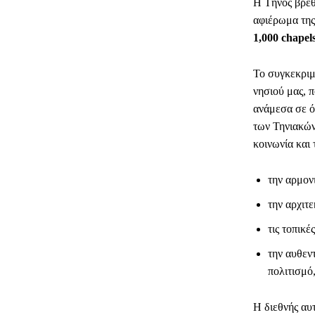
Η Τήνος βρέθ
αφιέρωμα της
1,000 chapel
Το συγκεκριμ
νησιού μας, 
ανάμεσα σε ό
των Τηνιακών
κοινωνία και 
την αρμον
την αρχιτε
τις τοπικέ
την αυθεν
πολιτισμό,
Η διεθνής αυ