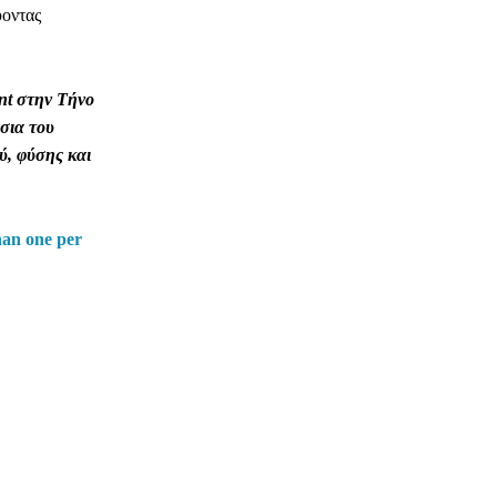
ύοντας
nt στην Τήνο
σια
του
ύ, φύσης και
han one per
ΗΛΕΚΤΡΟΝΙΚΗ ΔΙΕΥΘΥΝΣΗ
Copy URL