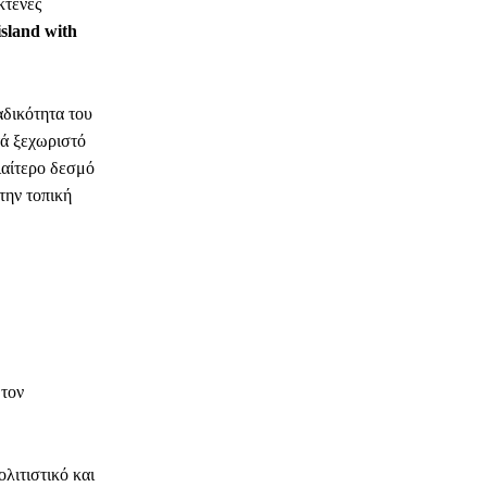
κτενές
sland with
αδικότητα του
τά ξεχωριστό
διαίτερο δεσμό
την τοπική
 τον
λιτιστικό και