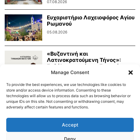
07.08.2026
Ευχαριστήριο Λαχειοφόρος Αγίου
Ρωμανού
05.08.2026
«Βυζαντινή και
Λατινοκρατούμενη Τήνος»:
Εκδήλωση από την Εταιρεία
Manage Consent
Τηνιακών Μελετών
03.08.2026
To provide the best experiences, we use technologies like cookies to
store and/or access device information. Consenting to these
technologies will allow us to process data such as browsing behavior or
unique IDs on this site. Not consenting or withdrawing consent, may
adversely affect certain features and functions.
Διαύγεια – Δήμου Τήνου
Δημοτικό Λιμενικό Ταμείο Τήνου – Άνδρου
Εορτολόγιο
Accept
Tinos Island Live Webcamera
Χάρτης Πλοίων
Deny