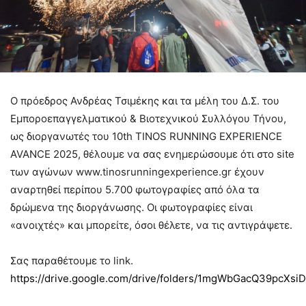
Ο πρόεδρος Ανδρέας Τσιμέκης και τα μέλη του Δ.Σ. του
Εμποροεπαγγελματικού & Βιοτεχνικού Συλλόγου Τήνου,
ως διοργανωτές του 10th TINOS RUNNING EXPERIENCE
AVANCE 2025, θέλουμε να σας ενημερώσουμε ότι στο site
των αγώνων www.tinosrunningexperience.gr έχουν
αναρτηθεί περίπου 5.700 φωτογραφίες από όλα τα
δρώμενα της διοργάνωσης. Οι φωτογραφίες είναι
«ανοιχτές» και μπορείτε, όσοι θέλετε, να τις αντιγράψετε.
Σας παραθέτουμε το link.
https://drive.google.com/drive/folders/1mgWbGacQ39pcXs