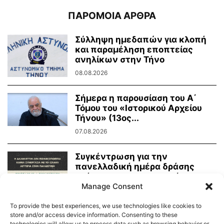
ΠΑΡΟΜΟΙΑ ΑΡΘΡΑ
Σύλληψη ημεδαπών για κλοπή
και παραμέληση εποπτείας
ανηλίκων στην Τήνο
08.08.2026
Σήμερα η παρουσίαση του Α΄
Τόμου του «Ιστορικού Αρχείου
Τήνου» (13ος...
07.08.2026
Συγκέντρωση για την
πανελλαδική ημέρα δράσης
ενάντια στην γενοκτονία στην
Παλαιστίνη
Manage Consent
07.08.2026
To provide the best experiences, we use technologies like cookies to
store and/or access device information. Consenting to these
technologies will allow us to process data such as browsing behavior or