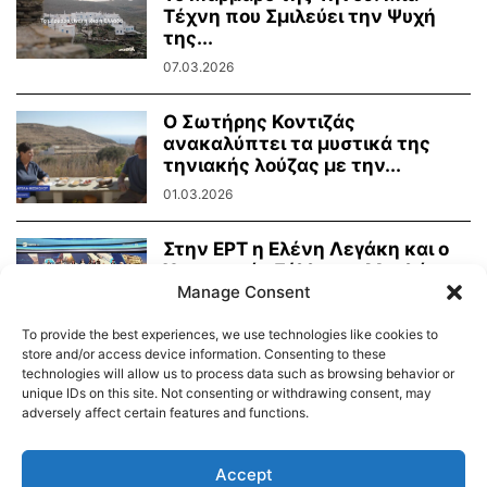
Τέχνη που Σμιλεύει την Ψυχή
της...
07.03.2026
Ο Σωτήρης Κοντιζάς
ανακαλύπτει τα μυστικά της
τηνιακής λούζας με την...
01.03.2026
Στην ΕΡΤ η Ελένη Λεγάκη και ο
Χορευτικός Σύλλογος Μαρλά
Manage Consent
Μαμάδου...
23.02.2026
To provide the best experiences, we use technologies like cookies to
store and/or access device information. Consenting to these
technologies will allow us to process data such as browsing behavior or
unique IDs on this site. Not consenting or withdrawing consent, may
adversely affect certain features and functions.
Διαύγεια – Δήμου Τήνου
Δημοτικό Λιμενικό Ταμείο Τήνου – Άνδρου
Εορτολόγιο
Accept