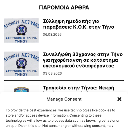
ΠΑΡΟΜΟΙΑ ΑΡΘΡΑ
Σύλληψη ημεδαπής για
παραβάσεις Κ.Ο.Κ. στην Τήνο
06.08.2026
Συνελήφθη 32χρονος στην Τήνο
για ηχορύπανση σε κατάστημα
υγειονομικού ενδιαφέροντος
03.08.2026
Τραγωδία στην Τήνος: Νεκρή
λουόμενη ανασύρθηκε στην
Manage Consent
παραλία Λαούτη
03.08.2026
To provide the best experiences, we use technologies like cookies to
store and/or access device information. Consenting to these
technologies will allow us to process data such as browsing behavior or
unique IDs on this site. Not consenting or withdrawing consent, may