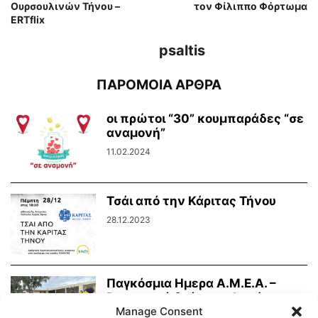
Ουρσουλινών Τήνου –
τον Φίλιππο Φόρτωμα
ERTflix
psaltis
ΠΑΡΟΜΟΙΑ ΑΡΘΡΑ
οι πρώτοι “30” κουμπαράδες “σε
αναμονή”
11.02.2024
Τσάι από την Κάριτας Τήνου
28.12.2023
Παγκόσμια Ημερα Α.Μ.Ε.Α. –
Βιωματική δράση μαθητών για
την οπτική αναπηρία
Manage Consent