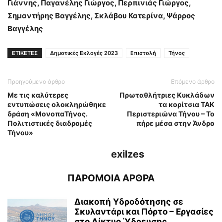
Γιάννης, Παγανέλης Γιώργος, Περπινιάς Γιώργος,
Σημαντήρης Βαγγέλης, Σκλάβου Κατερίνα, Ψάρρος
Βαγγέλης
ΕΤΙΚΕΤΕΣ
Δημοτικές Εκλογές 2023
Επιστολή
Τήνος
Προηγούμενο άρθρο
Επόμενο άρθρο
Με τις καλύτερες
Πρωταθλήτριες Κυκλάδων
εντυπώσεις ολοκληρώθηκε
τα κορίτσια ΤΑΚ
δράση «ΜονοπαΤήνος.
Περιστεριώνα Τήνου – Το
Πολιτιστικές διαδρομές
πήρε μέσα στην Άνδρο
Τήνου»
exilzes
ΠΑΡΟΜΟΙΑ ΑΡΘΡΑ
Διακοπή Υδροδότησης σε
Σκυλαντάρι και Πόρτο – Εργασίες
στο Δίκτυο Ύδρευσης