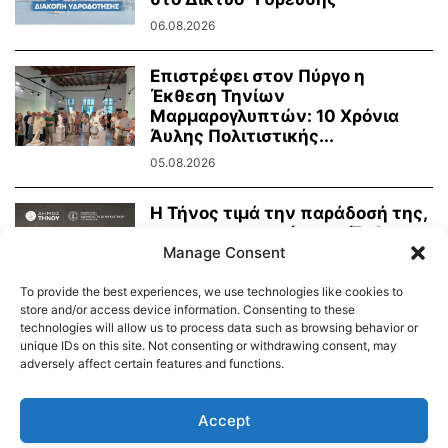
06.08.2026
Επιστρέφει στον Πύργο η
Έκθεση Τηνίων
Μαρμαρογλυπτών: 10 Χρόνια
Άυλης Πολιτιστικής...
05.08.2026
Η Τήνος τιμά την παράδοσή της,
τη μαρμαροτεχνία της. Έκθεση
Manage Consent
Τήνιων...
31.07.2026
To provide the best experiences, we use technologies like cookies to
store and/or access device information. Consenting to these
technologies will allow us to process data such as browsing behavior or
unique IDs on this site. Not consenting or withdrawing consent, may
adversely affect certain features and functions.
Διαύγεια – Δήμου Τήνου
Δημοτικό Λιμενικό Ταμείο Τήνου – Άνδρου
Εορτολόγιο
Accept