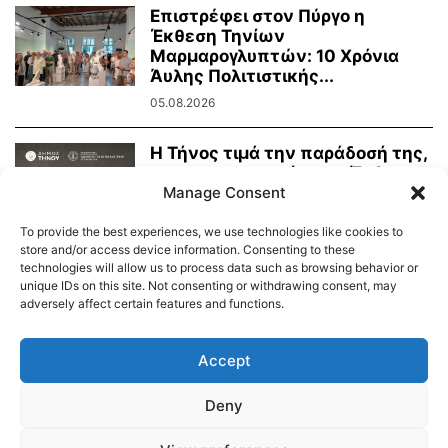
Επιστρέφει στον Πύργο η
Έκθεση Τηνίων
Μαρμαρογλυπτών: 10 Χρόνια
Άυλης Πολιτιστικής...
05.08.2026
Η Τήνος τιμά την παράδοσή της,
τη μαρμαροτεχνία της. Έκθεση
Τήνιων...
Manage Consent
31.07.2026
To provide the best experiences, we use technologies like cookies to
store and/or access device information. Consenting to these
technologies will allow us to process data such as browsing behavior or
unique IDs on this site. Not consenting or withdrawing consent, may
adversely affect certain features and functions.
Διαύγεια – Δήμου Τήνου
Δημοτικό Λιμενικό Ταμείο Τήνου – Άνδρου
Εορτολόγιο
Accept
Tinos Island Live Webcamera
Χάρτης Πλοίων
Deny
© 2026