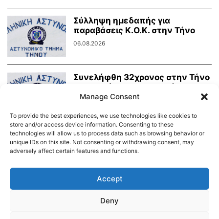
Σύλληψη ημεδαπής για
παραβάσεις Κ.Ο.Κ. στην Τήνο
06.08.2026
Συνελήφθη 32χρονος στην Τήνο
για ηχορύπανση σε κατάστημα
υγειονομικού ενδιαφέροντος
Manage Consent
03.08.2026
To provide the best experiences, we use technologies like cookies to
store and/or access device information. Consenting to these
technologies will allow us to process data such as browsing behavior or
unique IDs on this site. Not consenting or withdrawing consent, may
adversely affect certain features and functions.
Διαύγεια – Δήμου Τήνου
Δημοτικό Λιμενικό Ταμείο Τήνου – Άνδρου
Εορτολόγιο
Accept
Tinos Island Live Webcamera
Χάρτης Πλοίων
Deny