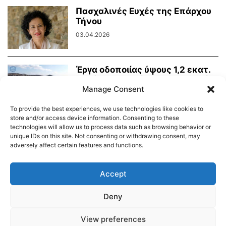
Πασχαλινές Ευχές της Επάρχου
Τήνου
03.04.2026
Έργα οδοποιίας ύψους 1,2 εκατ.
ευρώ για την Τήνο στο Τεχνικό...
Manage Consent
26.02.2026
To provide the best experiences, we use technologies like cookies to
store and/or access device information. Consenting to these
technologies will allow us to process data such as browsing behavior or
unique IDs on this site. Not consenting or withdrawing consent, may
adversely affect certain features and functions.
Διαύγεια – Δήμου Τήνου
Δημοτικό Λιμενικό Ταμείο Τήνου – Άνδρου
Εορτολόγιο
Accept
Tinos Island Live Webcamera
Χάρτης Πλοίων
Deny
© 2026
View preferences