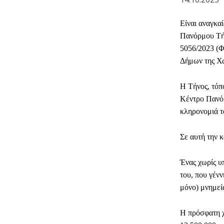
Είναι αναγκα
Πανόρμου Τήν
5056/2023 (Φ
Δήμων της Χ
Η Τήνος, τόπ
Κέντρο Πανόρ
κληρονομιά τ
Σε αυτή την
κ
Ένας χωρίς υ
του, που γένν
μόνο) μνημεία
Η πρόσφατη χ