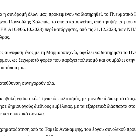
ία η συνδρομή όλων μας, προκειμένου να διατηρηθεί, το Πνευματικό
ου Γιαννούλης Χαλεπάς, το οποίο καταργείται, από την ψήφιση του 
ΕΚ Α163/06.10.2023) περί κατάργησης, από τις 31.12.2023, των ΝΠ
ώρας.
ος συνυφασμένος με τη Μαρμαροτεχνία, οφείλει να διατηρήσει το Πν
μου, ως ξεχωριστό φορέα που παράγει πολιτισμό και συμβάλει στην 
ου τόπου μας.
ατεύθυνση συνηγορούν όλα.
περβολή νησιωτικός Τηνιακός πολιτισμός, με μοναδικά διακριτά στοιχε
ησε δημιουργούς διεθνούς εμβέλειας, με τα εξαιρετικά διάσπαρτα στο ν
 και οικιστικά σύνολα.
ρηματοδότηση από το Ταμείο Ανάκαμψης, του έργου συνολικού προ