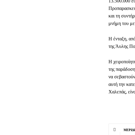
13.500.000 ε
Προπαρασκευ
και τη συντή
μνήμη του με
Η ένταξη, απ
της Άυλης Πο
Η χειροποίητη
της παράδοση,
να σεβαστούν 
αυτή την κατ
Χαλεπάς, είνα
ΜΕΡΊΔ