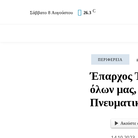
C
Σάββατο 8 Αυγούστου
26.3
Επικαιρότητα
Σύλλογοι
Εκκλησία
Αθλ
ΠΕΡΙΦΈΡΕΙΑ
Έπαρχος Τ
όλων μας,
Πνευματι
Ακούστε 
14.10.2023