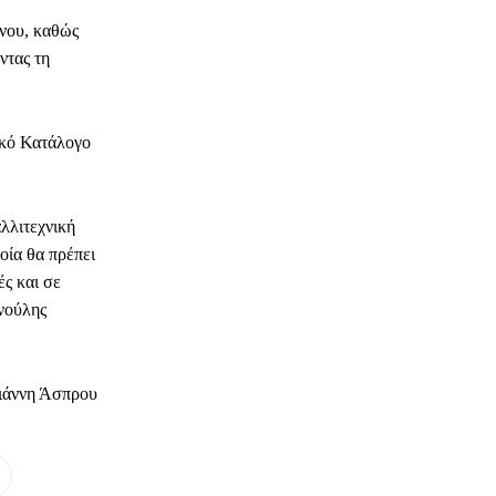
νου, καθώς
ντας τη
ικό Κατάλογο
αλλιτεχνική
οία θα πρέπει
ές και σε
νούλης
ιάννη Άσπρου