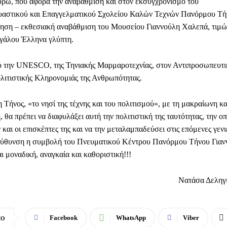
υρώ, που αφορά την αναβάθμιση και στον εκσυγχρονισμό του
αστικού και Επαγγελματικού Σχολείου Καλών Τεχνών Πανόρμου Τή
ρηση – εκθεσιακή αναβάθμιση του Μουσείου Γιαννούλη Χαλεπά, τιμώ
γάλου Έλληνα γλύπτη.
ό την UNESCO, της Τηνιακής Μαρμαροτεχνίας, στον Αντιπροσωπευτ
λιτιστικής Κληρονομιάς της Ανθρωπότητας.
 Τήνος, «το νησί της τέχνης και του πολιτισμού», με τη μακραίωνη κ
 θα πρέπει να διαφυλάξει αυτή την πολιτιστική της ταυτότητας, την οπ
και οι επισκέπτες της και να την μεταλαμπαδεύσει στις επόμενες γενι
εύθυνση η συμβολή του Πνευματικού Κέντρου Πανόρμου Τήνου Γιαν
ι μοναδική, αναγκαία και καθοριστική!!!
Νατάσα Δεληγ
Facebook
WhatsApp
Viber
ΙΟ