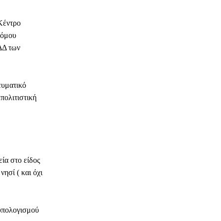
 Κέντρο
νόμου
ΔΔ των
ευματικό
πολιτιστική
ία στο είδος
ησί ( και όχι
ϋπολογισμού