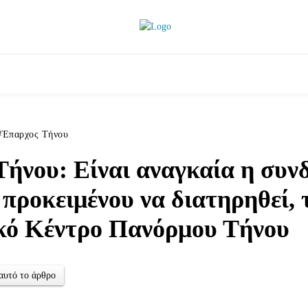
ητικά
Αρθρογραφία
Χωριά
Agenda
Podcas
Έπαρχος Τήνου
ήνου: Είναι αναγκαία η συν
 προκειμένου να διατηρηθεί, 
κό Κέντρο Πανόρμου Τήνου
αυτό το άρθρο