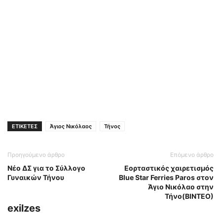
ΕΤΙΚΕΤΕΣ
Άγιος Νικόλαος
Τήνος
Προηγούμενο άρθρο
Επόμενο άρθρο
Νέο ΔΣ για το Σύλλογο
Εορταστικός χαιρετισμός
Γυναικών Τήνου
Blue Star Ferries Paros στον
Άγιο Νικόλαο στην
Τήνο(ΒΙΝΤΕΟ)
exilzes