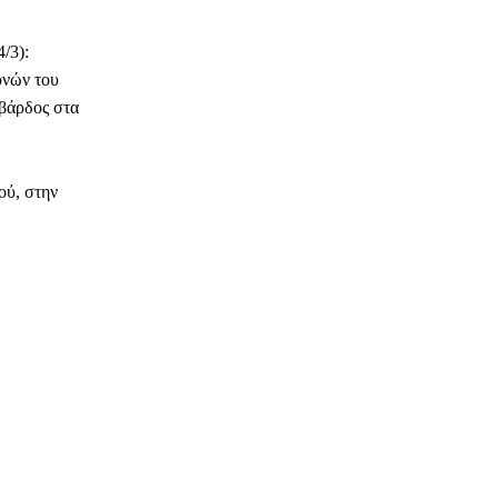
/3):
υνών του
βάρδος στα
ού, στην