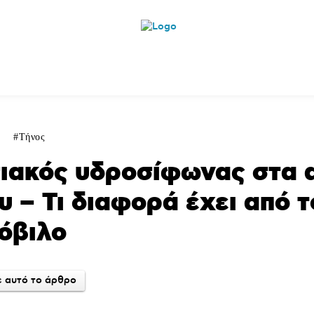
ητικά
Αρθρογραφία
Χωριά
Agenda
Podcas
Τήνος
ιακός υδροσίφωνας στα 
υ – Τι διαφορά έχει από 
όβιλο
 αυτό το άρθρο