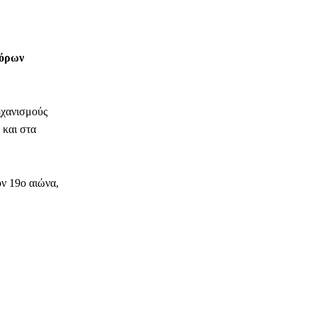
φόρων
ηχανισμούς
 και στα
ν 19ο αιώνα,
ΗΛΕΚΤΡΟΝΙΚΗ ΔΙΕΥΘΥΝΣΗ
Copy URL