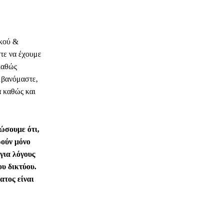
κού &
τε να έχουμε
καθώς
μβανόμαστε,
ά καθώς και
ώσουμε ότι,
ρούν μόνο
για λόγους
ου δικτύου.
ατος είναι