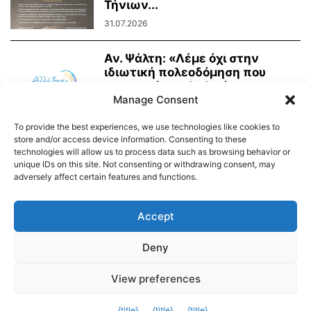
Τήνιων...
31.07.2026
Αν. Ψάλτη: «Λέμε όχι στην
ιδιωτική πολεοδόμηση που
υπηρετεί εργολαβικά
συμφέροντα»
Manage Consent
21.07.2026
To provide the best experiences, we use technologies like cookies to
store and/or access device information. Consenting to these
technologies will allow us to process data such as browsing behavior or
unique IDs on this site. Not consenting or withdrawing consent, may
adversely affect certain features and functions.
Διαύγεια – Δήμου Τήνου
Δημοτικό Λιμενικό Ταμείο Τήνου – Άνδρου
Εορτολόγιο
Accept
Tinos Island Live Webcamera
Χάρτης Πλοίων
Deny
© 2026
View preferences
Exit mobile version
{title}
{title}
{title}