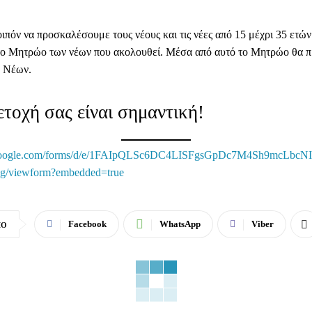
ιπόν να προσκαλέσουμε τους νέους και τις νέες από 15 μέχρι 35 ετών
ο Mητρώο των νέων που ακολουθεί. Μέσα από αυτό το Μητρώο θα π
ο Νέων.
τοχή σας είναι σημαντική!
s.google.com/forms/d/e/1FAIpQLSc6DC4LISFgsGpDc7M4Sh9mcLb
g/viewform?embedded=true
Facebook
WhatsApp
Viber
ΙΟ