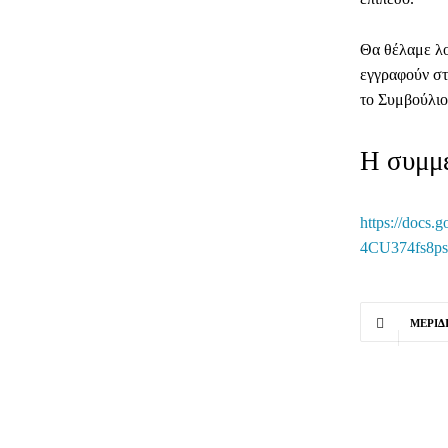
Θα θέλαμε λο
εγγραφούν στ
το Συμβούλι
Η συμμε
https://doc
4CU374fs8ps
ΜΕΡΊΔ