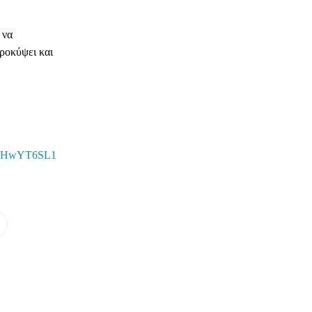
 να
ροκύψει και
cNIHwYT6SL1