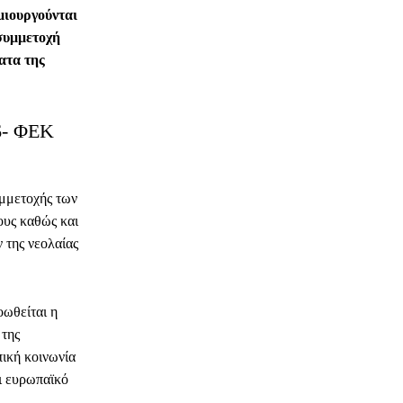
μιουργούνται
 συμμετοχή
ατα της
06- ΦΕΚ
υμμετοχής των
ους καθώς και
 της νεολαίας
οωθείται η
 της
πική κοινωνία
ι ευρωπαϊκό