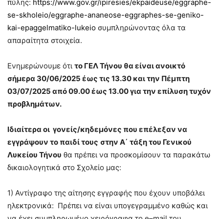
πύλης:
https://www.gov.gr/ipiresies/ekpaideuse/eggraphe-
se-skholeio/eggraphe-ananeose-eggraphes-se-geniko-
kai-epaggelmatiko-lukeio
συμπληρώνοντας όλα τα
απαραίτητα στοιχεία.
Ενημερώνουμε ότι
το ΓΕΛ Τήνου θα είναι ανοικτό
σήμερα 30/06/2025 έως τις 13.30 και την Πέμπτη
03/07/2025 από 09.00 έως 13.00 για την επίλυση τυχόν
προβλημάτων.
Ιδιαίτερα οι γονείς/κηδεμόνες που επέλεξαν να
εγγράψουν το παιδί τους
στην Α΄ τάξη του Γενικού
Λυκείου Τήνου
θα πρέπει να προσκομίσουν τα παρακάτω
δικαιολογητικά στο Σχολείο μας:
1) Αντίγραφο της αίτησης εγγραφής που έχουν υποβάλει
ηλεκτρονικά: Πρέπει να είναι υπογεγραμμένο καθώς και
να έχει συμπληρωμένο χειρόγραφα το e–mail του