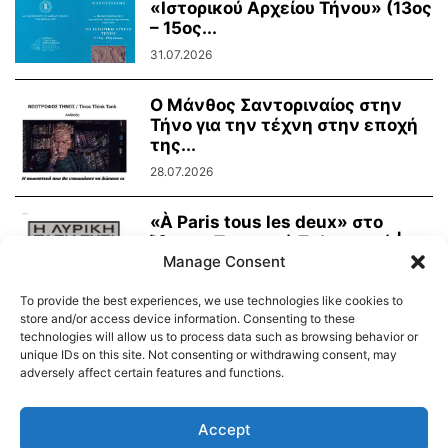
«Ιστορικού Αρχείου Τήνου» (13ος
– 15ος...
31.07.2026
Ο Μάνθος Σαντοριναίος στην
Τήνο για την τέχνη στην εποχή
της...
28.07.2026
«À Paris tous les deux» στο
Ίδρυμα Τηνιακού Πολιτισμού |
Παρασκευή...
Manage Consent
24.07.2026
To provide the best experiences, we use technologies like cookies to
store and/or access device information. Consenting to these
technologies will allow us to process data such as browsing behavior or
unique IDs on this site. Not consenting or withdrawing consent, may
adversely affect certain features and functions.
Διαύγεια – Δήμου Τήνου
Δημοτικό Λιμενικό Ταμείο Τήνου – Άνδρου
Εορτολόγιο
Accept