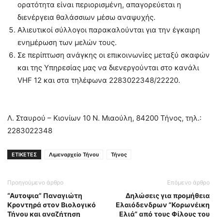
ορατότητα είναι περιορισμένη, απαγορεύεται η
διενέργεια θαλάσσιων μέσω αναψυχής.
Αλιευτικοί σύλλογοι παρακαλούνται για την έγκαιρη
ενημέρωση των μελών τους.
Σε περίπτωση ανάγκης οι επικοινωνίες μεταξύ σκαφών
και της Υπηρεσίας μας να διενεργούνται στο κανάλι
VHF 12 και στα τηλέφωνα 2283022348/22220.
Λ. Σταυρού – Κιονίων 10 Ν. Μιαούλη, 84200 Τήνος, τηλ.:
2283022348
ΕΤΙΚΕΤΕΣ
Λιμεναρχείο Τήνου
Τήνος
Προηγούμενο άρθρο
Επόμενο άρθρο
“Αυτοψια” Παναγιώτη
Δηλώσεις για προμήθεια
Κροντηρά στον Βιολογικό
Ελαιόδενδρων “Κορωνέικη
Τήνου και αναζήτηση
Ελιά” από τους Φίλους του