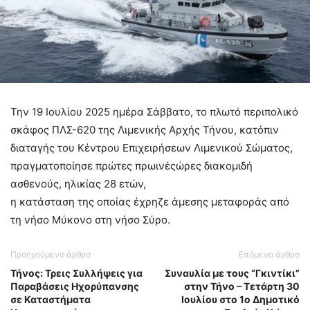
Την 19 Ιουλίου 2025 ημέρα Σάββατο, το πλωτό περιπολικό
σκάφος ΠΛΣ-620 της Λιμενικής Αρχής Τήνου, κατόπιν
διαταγής του Κέντρου Επιχειρήσεων Λιμενικού Σώματος,
πραγματοποίησε πρώτες πρωινέςώρες διακομιδή
ασθενούς, ηλικίας 28 ετών,
η κατάσταση της οποίας έχρηζε άμεσης μεταφοράς από
τη νήσο Μύκονο στη νήσο Σύρο.
Προηγούμενο άρθρο
Επόμενο άρθρο
Τήνος: Τρεις Συλλήψεις για
Συναυλία με τους “Γκιντίκι”
Παραβάσεις Ηχορύπανσης
στην Τήνο – Τετάρτη 30
σε Καταστήματα
Ιουλίου στο 1ο Δημοτικό