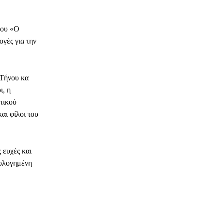
νου «Ο
γές για την
 Τήνου κα
ι, η
τικού
αι φίλοι του
 ευχές και
ευλογημένη