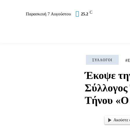
C
Παρασκευή 7 Αυγούστου
25.2
Επικαιρότητα
Σύλλογοι
Εκκλησία
Αθλ
ΣΎΛΛΟΓΟΙ
Ε
Έκοψε την
Σύλλογος
Τήνου «Ο
Ακούστε 