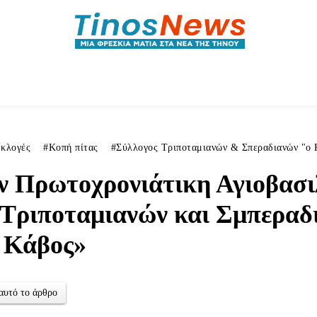
ητικά
Αρθρογραφία
Χωριά
Agenda
Podcas
κλογές
Κοπή πίτας
Σύλλογος Τριποταμιανών & Σπεραδιανών "ο 
 Πρωτοχρονιάτικη Αγιοβασιλ
 Τριποταμιανών και Σμπεραδ
 Κάβος»
αυτό το άρθρο