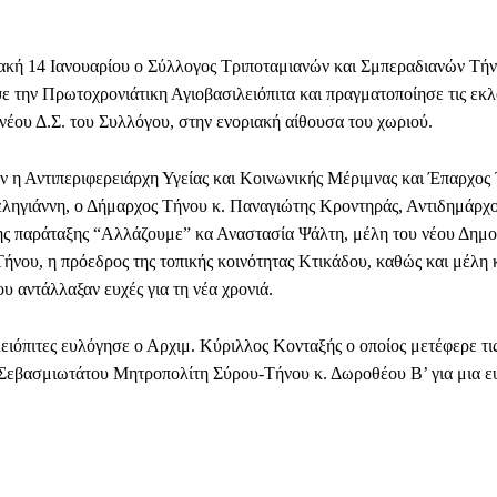
κή 14 Ιανουαρίου ο Σύλλογος Τριποταμιανών και Σμπεραδιανών Τή
ε την Πρωτοχρονιάτικη Αγιοβασιλειόπιτα και πραγματοποίησε τις εκλο
 νέου Δ.Σ. του Συλλόγου, στην ενοριακή αίθουσα του χωριού.
ν η Αντιπεριφερειάρχη Υγείας και Κοινωνικής Μέριμνας και Έπαρχος
ληγιάννη, ο Δήμαρχος Τήνου κ. Παναγιώτης Κροντηράς, Αντιδημάρχο
ης παράταξης “Αλλάζουμε” κα Αναστασία Ψάλτη, μέλη του νέου Δημο
ήνου, η πρόεδρος της τοπικής κοινότητας Κτικάδου, καθώς και μέλη κ
υ αντάλλαξαν ευχές για τη νέα χρονιά.
ειόπιτες ευλόγησε ο Αρχιμ. Κύριλλος Κονταξής ο οποίος μετέφερε τις
 Σεβασμιωτάτου Μητροπολίτη Σύρου-Τήνου κ. Δωροθέου Β’ για μια 