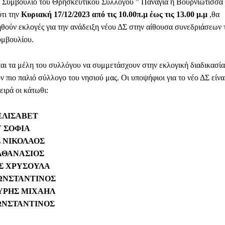
ό Συμβούλιο του Θρησκευτικού Συλλόγου ” Παναγία η Βουρνιώτισσα 
ότι την
Κυριακή 17/12/2023 από τις 10.00π.μ έως τις 13.00 μ.μ
,θα
θούν εκλογές για την ανάδειξη νέου ΔΣ στην αίθουσα συνεδριάσεων 
υμβουλίου.
ι τα μέλη του συλλόγου να συμμετάσχουν στην εκλογική διαδικασία
 πιο παλιό σύλλογο του νησιού μας. Οι υποψήφιοι για το νέο ΔΣ είνα
ειρά οι κάτωθι:
ΕΛΙΣΑΒΕΤ
 ΣΟΦΙΑ
 ΝΙΚΟΛΑΟΣ
ΑΘΑΝΑΣΙΟΣ
Σ ΧΡΥΣΟΥΛΑ
ΩΝΣΤΑΝΤΙΝΟΣ
ΡΗΣ ΜΙΧΑΗΛ
ΩΝΣΤΑΝΤΙΝΟΣ