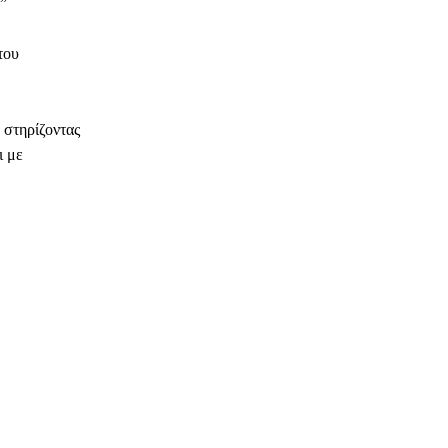
”
του
 στηρίζοντας
ι με