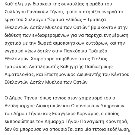
Καθ’ όλη την διάρκεια της συναυλίας η ομάδα του
Συλλόγου Γυναικών Τήνου, η οποία στηρίζει ενεργά το
έργο του Συλλόγου “Όραμα Ελπίδας – Τράπεζα
Εθελοντών Δοτών Μυελού των Οστών” βρίσκονταν στην
διάθεση των ενδιαφερομένων για να παρέχει ενημέρωση
σχετικά με την δωρεά αιμοποιητικών κυττάρων, και την
εγγραφή νέων δοτών στην Παγκόσμια Τράπεζα
Εθελοντών. Χαιρετισμό απηύθυνε ο κος Στέλιος
Γραφάκος, Αναπληρωτής Καθηγητής Παιδιατρικής
Αιματολογίας, και Επιστημονικός Διευθυντής του Κέντρου
Εθελοντών Δοτών Μυελού των Οστών.
Ο Δήμος Τήνου, όπως τόνισε στον χαιρετισμό του ο
Αντιδήμαρχος Διοικητικών και Οικονομικών Υπηρεσιών
του Δήμου Τήνου κος Ευάγγελος Κορνάρος, ο οποίος
εκπροσώπησε τον Δήμαρχο Τήνου Παναγιώτη Κροντηρά,
δεν θα μπορούσε να απουσιάζει από μία τέτοια εκδήλωση,