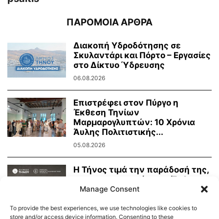
ΠΑΡΟΜΟΙΑ ΑΡΘΡΑ
Διακοπή Υδροδότησης σε
Σκυλαντάρι και Πόρτο – Εργασίες
στο Δίκτυο Ύδρευσης
06.08.2026
Επιστρέφει στον Πύργο η
Έκθεση Τηνίων
Μαρμαρογλυπτών: 10 Χρόνια
Άυλης Πολιτιστικής...
05.08.2026
Η Τήνος τιμά την παράδοσή της,
τη μαρμαροτεχνία της. Έκθεση
Τήνιων...
Manage Consent
31.07.2026
To provide the best experiences, we use technologies like cookies to
store and/or access device information. Consenting to these