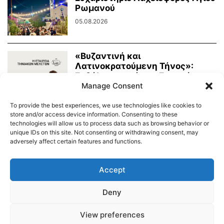
Ρωμανού
05.08.2026
«Βυζαντινή και
Λατινοκρατούμενη Τήνος»:
Εκδήλωση από την Εταιρεία
Manage Consent
Τηνιακών Μελετών
03.08.2026
To provide the best experiences, we use technologies like cookies to
store and/or access device information. Consenting to these
technologies will allow us to process data such as browsing behavior or
unique IDs on this site. Not consenting or withdrawing consent, may
adversely affect certain features and functions.
Διαύγεια – Δήμου Τήνου
Δημοτικό Λιμενικό Ταμείο Τήνου – Άνδρου
Εορτολόγιο
Accept
Tinos Island Live Webcamera
Χάρτης Πλοίων
Deny
© 2026
View preferences