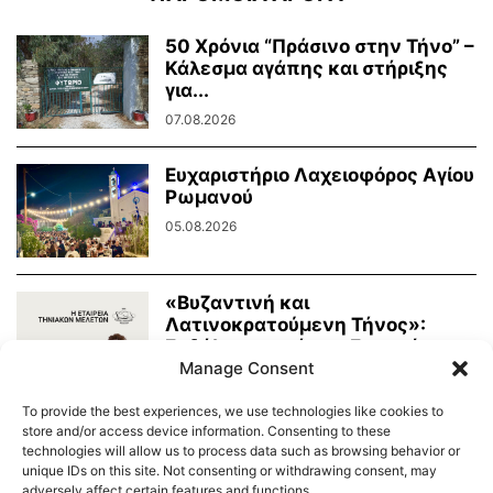
50 Χρόνια “Πράσινο στην Τήνο” –
Κάλεσμα αγάπης και στήριξης
για...
07.08.2026
Ευχαριστήριο Λαχειοφόρος Αγίου
Ρωμανού
05.08.2026
«Βυζαντινή και
Λατινοκρατούμενη Τήνος»:
Εκδήλωση από την Εταιρεία
Τηνιακών Μελετών
Manage Consent
03.08.2026
To provide the best experiences, we use technologies like cookies to
store and/or access device information. Consenting to these
technologies will allow us to process data such as browsing behavior or
unique IDs on this site. Not consenting or withdrawing consent, may
adversely affect certain features and functions.