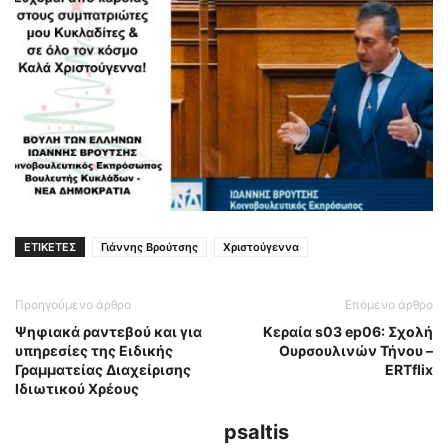
ΕΤΙΚΕΤΕΣ
Γιάννης Βρούτσης
Χριστούγεννα
Προηγούμενο άρθρο
Επόμενο άρθρο
Ψηφιακά ραντεβού και για
Κεραία s03 ep06: Σχολή
υπηρεσίες της Ειδικής
Ουρσουλινών Τήνου –
Γραμματείας Διαχείρισης
ERTflix
Ιδιωτικού Χρέους
psaltis