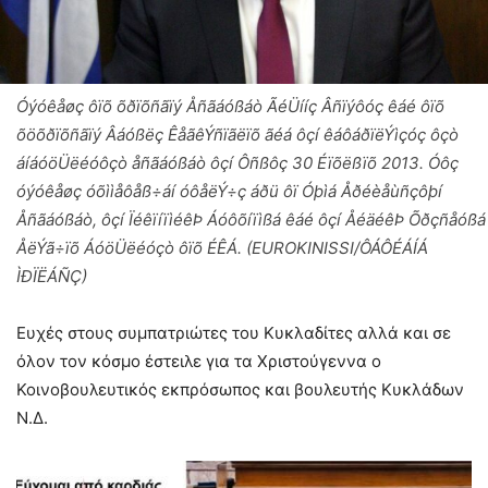
Óýóêåøç ôïõ õðïõñãïý Åñãáóßáò ÃéÜííç Âñïýôóç êáé ôïõ
õöõðïõñãïý Âáóßëç ÊåãêÝñïãëïõ ãéá ôçí êáôáðïëÝìçóç ôçò
áíáóöÜëéóôçò åñãáóßáò ôçí Ôñßôç 30 Éïõëßïõ 2013. Óôç
óýóêåøç óõììåôåß÷áí óôåëÝ÷ç áðü ôï Óþìá Åðéèåùñçôþí
Åñãáóßáò, ôçí ÏéêïíïìéêÞ Áóôõíïìßá êáé ôçí ÅéäéêÞ Õðçñåóßá
ÅëÝã÷ïõ ÁóöÜëéóçò ôïõ ÉÊÁ. (EUROKINISSI/ÔÁÔÉÁÍÁ
ÌÐÏËÁÑÇ)
Ευχές στους συμπατριώτες του Κυκλαδίτες αλλά και σε
όλον τον κόσμο έστειλε για τα Χριστούγεννα ο
Κοινοβουλευτικός εκπρόσωπος και βουλευτής Κυκλάδων
Ν.Δ.