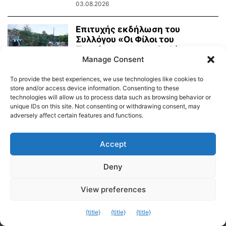
03.08.2026
Επιτυχής εκδήλωση του
Συλλόγου «Οι Φίλοι του
Πρασίνου» με κουκλοθέατρο
και...
Manage Consent
02.08.2026
To provide the best experiences, we use technologies like cookies to
store and/or access device information. Consenting to these
technologies will allow us to process data such as browsing behavior or
unique IDs on this site. Not consenting or withdrawing consent, may
adversely affect certain features and functions.
Διαύγεια – Δήμου Τήνου
Δημοτικό Λιμενικό Ταμείο Τήνου – Άνδρου
Εορτολόγιο
Accept
Tinos Island Live Webcamera
Χάρτης Πλοίων
Deny
© 2026
View preferences
Exit mobile version
{title}
{title}
{title}