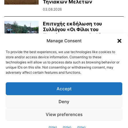
Τηνιακών Μελετών
03.08.2026
Επιτυχής εκδήλωση του
Συλλόγου «Οι Φίλοι του
Πρασίνου» με κουκλοθέατρο
και...
Manage Consent
02.08.2026
To provide the best experiences, we use technologies like cookies to
store and/or access device information. Consenting to these
technologies will allow us to process data such as browsing behavior or
unique IDs on this site. Not consenting or withdrawing consent, may
adversely affect certain features and functions.
Διαύγεια – Δήμου Τήνου
Δημοτικό Λιμενικό Ταμείο Τήνου – Άνδρου
Εορτολόγιο
Accept
Tinos Island Live Webcamera
Χάρτης Πλοίων
Deny
© 2026
View preferences
Exit mobile version
{title}
{title}
{title}