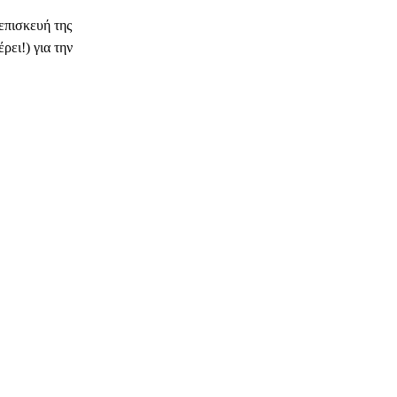
επισκευή της
ρει!) για την
ΗΛΕΚΤΡΟΝΙΚΗ ΔΙΕΥΘΥΝΣΗ
Copy URL