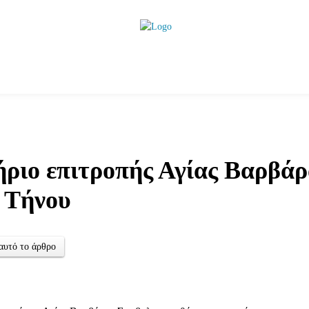
ητικά
Αρθρογραφία
Χωριά
Agenda
Podcas
ριο επιτροπής Αγίας Βαρβάρ
 Τήνου
αυτό το άρθρο