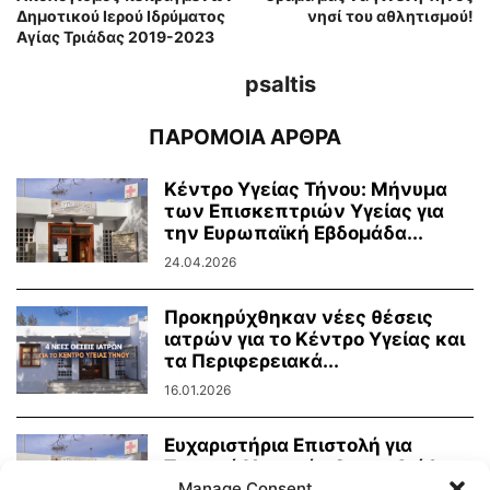
Δημοτικού Ιερού Ιδρύματος
νησί του αθλητισμού!
Αγίας Τριάδας 2019-2023
psaltis
ΠΑΡΟΜΟΙΑ ΑΡΘΡΑ
Κέντρο Υγείας Τήνου: Μήνυμα
των Επισκεπτριών Υγείας για
την Ευρωπαϊκή Εβδομάδα...
24.04.2026
Προκηρύχθηκαν νέες θέσεις
ιατρών για το Κέντρο Υγείας και
τα Περιφερειακά...
16.01.2026
Ευχαριστήρια Επιστολή για
Τεχνική Υποστήριξη και Διάθεση
Εξοπλισμού στο Κέντρο Υγείας...
Manage Consent