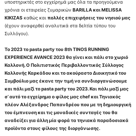
υποστηρικτές στο εγχείρημά μας όλα τα προηγούμενα
χρόνια οι εταιρείες ζυμαρικών
BARILLA και MELISSA
KIKIZAS
καθώς και
πολλές επιχειρήσεις του νησιού μας
(έχουν αναφερθεί αναλυτικά στα δελτία τύπου του
Συλλόγου).
Το 2023 το pasta party του 8th TINOS RUNNING
EXPERIENCE AVANCE 2023 θα γίνει και πάλι στο χωριό
Καλλονή. Ο Πολιτιστικός Περιβαλλοντικός Σύλλογος
Καλλονής Καρκάδου και το ακούραστο Διοικητικό του
Συμβούλιο μας έκανε την τιμή να συνδιοργανώσουμε
και πάλι μαζί το pasta party του 2023. Και πάλι μαζί μας
σ’ αυτό το εγχείρημα ο φίλος μας chef και Τηνιακός
πλέον Αλέξανδρος Παπανδρέου που με τη δημιουργική
του έμπνευση και τις μοναδικές συνταγές του θα
αναδείξει για άλλη μία φορά τα τηνιακά παραδοσιακά
προϊόντα στους φίλους της διοργάνωσης.