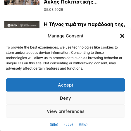
Άυλης Πολιτιστικής...
05.08.2026
Η Τήνος τιμά την παράδοσή της,
τη μαρμαροτεχνία της. Έκθεση
Manage Consent
Τήνιων...
31.07.2026
To provide the best experiences, we use technologies like cookies to
store and/or access device information. Consenting to these
technologies will allow us to process data such as browsing behavior or
unique IDs on this site. Not consenting or withdrawing consent, may
adversely affect certain features and functions.
Διαύγεια – Δήμου Τήνου
Δημοτικό Λιμενικό Ταμείο Τήνου – Άνδρου
Εορτολόγιο
Accept
Tinos Island Live Webcamera
Χάρτης Πλοίων
Deny
© 2026
View preferences
Exit mobile version
{title}
{title}
{title}